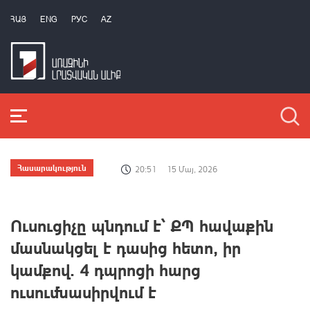
ՀԱՅ
ENG
РУС
AZ
Հասարակություն
20:51
15 Մայ, 2026
Ուսուցիչը պնդում է՝ ՔՊ հավաքին
մասնակցել է դասից հետո, իր
կամքով. 4 դպրոցի հարց
ուսումնասիրվում է