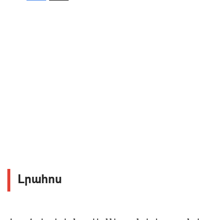
Լրահոս