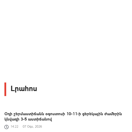
Լրահոս
Օդի ջերմաստիճանն օգոստոսի 10-11-ի ցերեկային ժամերին
կնվազի 3-5 աստիճանով
14:22
07 Օգս, 2026