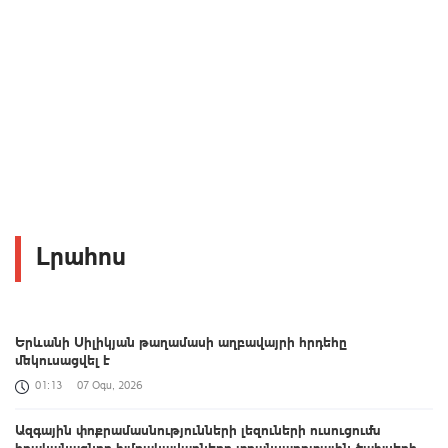
Լրահոս
Երևանի Սիլիկյան թաղամասի աղբավայրի հրդեհը
մեկուսացվել է
01:13
07 Օգս, 2026
Ազգային փոքրամասնությունների լեզուների ուսուցումն
իրականացնող խմբակավարները տրանսպորտային ծախսերի