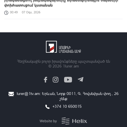
փոխհատուցում կստանան
00:49
07 Օգս, 2026
«Զվարթնոց»-ի հին մասնաշենքը Երևանի պատմության և
մշակույթի անշարժ հուշարձանների ցուցակից չի հանվի
00:26
07 Օգս, 2026
Բացահայտելով Հայաստանը․ Մեծ Բրիտանիայի դեսպանի
հերթական կանգառը Վայոց ձորի շքեղ Նորավանք վանական
համալիրն է
Հեղինակային բոլոր իրավունքները պաշտպանված են
© 2026
1lurer.am
00:04
07 Օգս, 2026
Իրանցիները չափազանց դժվար մարդիկ են. Վենս
23:37
06 Օգս, 2026
lurer@1tv.am
։ Երևան, Նորք 0011, Գ․ Հովսեփյան փող., 26
շենք
Հայտնաբերվել է անկանոն երթևեկած օտարերկրյա
համարանիշերով «Նիվա»-ն
+374 10 650015
23:13
06 Օգս, 2026
Կառավարությունը հաստատել է 2026/2027 ուսումնական