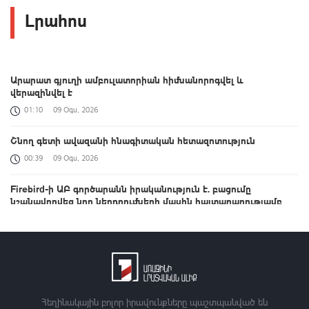
Լրահոս
Արարատ գյուղի ամբուլատորիան հիմնանորոգվել և
վերազինվել է
01:10
09 Օգս, 2026
Շնող գետի ավազանի հնագիտական հետազոտություն
00:39
09 Օգս, 2026
Firebird-ի ԱԲ գործարանն իրականություն է. բացումը
նշանավորվեց նոր ներդրումների մասին հայտարարությամբ
23:58
08 Օգս, 2026
Հայտնի են ՀՀ վարչապետի հովանու ներքո անցկացվող 4-րդ
բանակային խաղերի հաղթողները
23:21
08 Օգս, 2026
Հեղինակային բոլոր իրավունքները պաշտպանված են