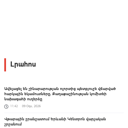
Լրահոս
Ավելացել են շինարարության ոլորտից պետբյուջե վճարված
հարկային եկամուտները. Քաղաքաշինության կոմիտեի
նախագահի ուղերձը
11:42
09 Օգս, 2026
Վթարային ջրանջատում Երևանի Կենտրոն վարչական
շրջանում