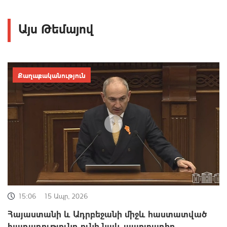
Այս Թեմայով
Քաղաքականություն
15:06
15 Ապր, 2026
Հայաստանի և Ադրբեջանի միջև հաստատված
խաղաղությունը ունի նաև պարտադիր