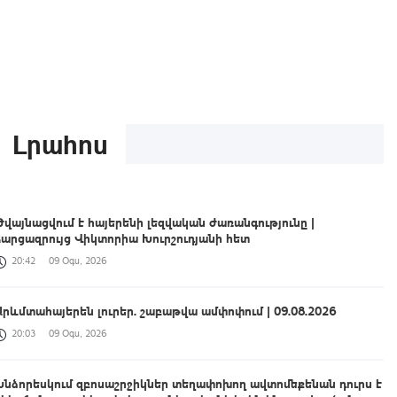
Լրահոս
Թվայնացվում է հայերենի լեզվական ժառանգությունը |
Հարցազրույց Վիկտորիա Խուրշուդյանի հետ
20:42
09 Օգս, 2026
Արևմտահայերեն լուրեր. շաբաթվա ամփոփում | 09.08.2026
20:03
09 Օգս, 2026
Խնձորեսկում զբոսաշրջիկներ տեղափոխող ավտոմեքենան դուրս է