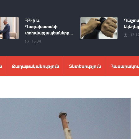
ՀՀ-ի և
Դաշտա
Ղազախստանի
եկեղեց
փոխվարչապետները...
13:1
13:34
ն
Քաղաքականություն
Տնտեսություն
Հասարակու