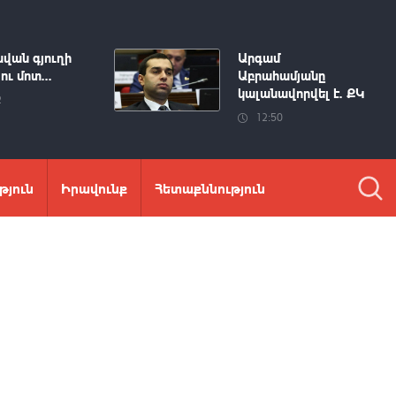
վան գյուղի
Արգամ
ու մոտ...
Աբրահամյանը
կալանավորվել է. ՔԿ
2
12:50
թյուն
Իրավունք
Հետաքննություն