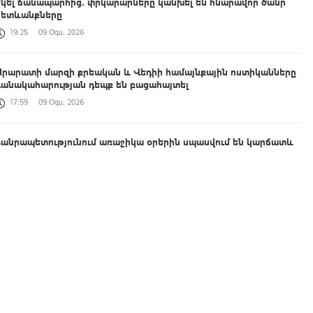
եկել ճանապարհից․ փրկարարները կանխել են հնարավոր ծանր
հետևանքները
19:25
09 Օգս, 2026
Արարատի մարզի քրեական և Վեդիի համայնքային ոստիկանները
դանակահարության դեպք են բացահայտել
17:59
09 Օգս, 2026
Հանրապետությունում առաջիկա օրերին սպասվում են կարճատև
անձրև և ամպրոպ, առանձին վայրերում հնարավոր է կարկուտ
16:42
09 Օգս, 2026
ՀՀ ԶՈՒ հակաօդային պաշտպանության զորքերի զինծառայողների
պարապմունքները «Կարիճ» և «Լուսան» զենիթային հրթիռային
համալիրներով. Սուրեն Պապիկյանը տեսանյութ է հրապարակել
16:06
09 Օգս, 2026
Վաղվանից բավական երկար ժամանակով հրաժեշտ կտանք +35°C-
ից բարձր ջերմաստիճաններին. Լևոն Ազիզյան