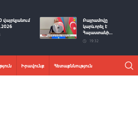
0 վայրկյանում
Բայրամովը
8.2026
կարևորել է
Հայաստանի...
4
19:32
թյուն
Իրավունք
Հետաքննություն