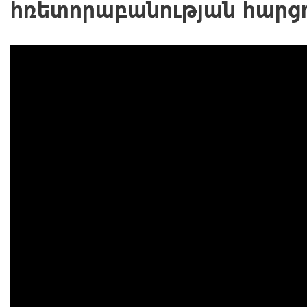
հռետորաբանության հարցո