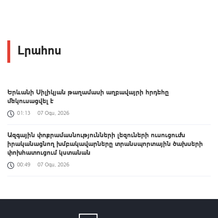
Լրահոս
Երևանի Սիլիկյան թաղամասի աղբավայրի հրդեհը
մեկուսացվել է
01:13
07 Օգս, 2026
Ազգային փոքրամասնությունների լեզուների ուսուցումն
իրականացնող խմբակավարները տրանսպորտային ծախսերի
փոխհատուցում կստանան
00:49
07 Օգս, 2026
«Զվարթնոց»-ի հին մասնաշենքը Երևանի պատմության և
մշակույթի անշարժ հուշարձանների ցուցակից չի հանվի
00:26
07 Օգս, 2026