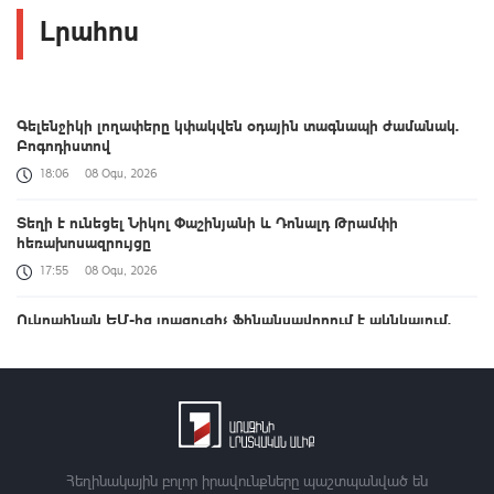
Լրահոս
Գելենջիկի լողափերը կփակվեն օդային տագնապի ժամանակ.
Բոգոդիստով
18:06
08 Օգս, 2026
Տեղի է ունեցել Նիկոլ Փաշինյանի և Դոնալդ Թրամփի
հեռախոսազրույցը
17:55
08 Օգս, 2026
Ուկրաինան ԵՄ-ից լրացուցիչ ֆինանսավորում է ակնկալում.
Զելենսկի
17:26
08 Օգս, 2026
Բուլղարիայում ԱԹՍ-ն պայթել է Ուկրաինան Թուրքիային
կապող գազատարի մոտակայքում
17:03
08 Օգս, 2026
Հեղինակային բոլոր իրավունքները պաշտպանված են