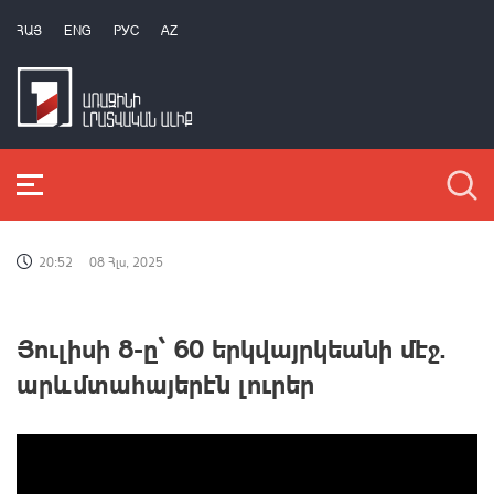
ՀԱՅ
ENG
РУС
AZ
20:52
08 Հլս, 2025
Յուլիսի 8-ը՝ 60 երկվայրկեանի մէջ.
արևմտահայերէն լուրեր