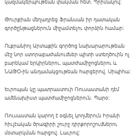
կազմակերպութեան փակման հետ. Պրիմակով:
Թուրքիան մեղադրեց Ֆրանսան իր դատական
գործընթացներուն միջամտելու փորձին համար:
Ուքրանիոյ Արտաքին գործոց նախարարութեան
մէջ նոր ստորաբաժանումներ պիտի ստեղծուին ոչ
բարեկամ երկիրներու, պատժամիջոցներու և
ՆԱԹՕ-ին անդամակցութեան հարցերով. Սիպիհա:
Եւրոպան կը պատրաստուի Ռուսաստանի դէմ
ամենախիստ պատժամիջոցներուն. Պարօ:
Ռուսաստան կարող է օգնել կողմերուն Իրանի
հիւլէական ծրագիրի շուրջ դիրքորոշումներու
մօտարկման հարցով. Լաւրով: