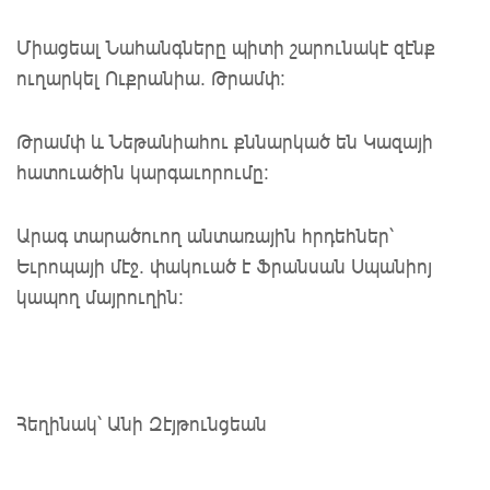
Միացեալ Նահանգները պիտի շարունակէ զէնք
ուղարկել Ուքրանիա. Թրամփ:
Թրամփ և Նեթանիահու քննարկած են Կազայի
հատուածին կարգաւորումը:
Արագ տարածուող անտառային հրդեհներ՝
Եւրոպայի մէջ. փակուած է Ֆրանսան Սպանիոյ
կապող մայրուղին:
Հեղինակ՝ Անի Զէյթունցեան