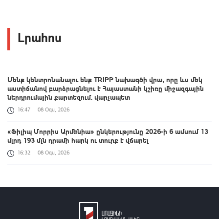
Լրահոս
Մենք կենտրոնանալու ենք TRIPP նախագծի վրա, որը ևս մեկ
աստիճանով բարձրացնելու է Հայաստանի կշիռը միջազգային
ներդրումային քարտեզում. վարչապետ
16:47
08 Օգս, 2026
«Ֆիլիպ Մորրիս Արմենիա» ընկերությունը 2026-ի 6 ամսում 13
մլրդ 193 մլն դրամի հարկ ու տուրք է վճարել
16:32
08 Օգս, 2026
Քրեական վարույթի շրջանակում անձի անձնական և
ընտանեկան կյանքին առնչվող տվյալների անհարկի
հրապարակումն անթույլատրելի է. ՄԻՊ
16:09
08 Օգս, 2026