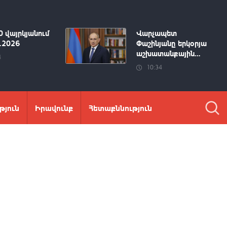
0 վայրկյանում
Վարչապետ
8.2026
Փաշինյանը երկօրյա
աշխատանքային...
4
10:34
թյուն
Իրավունք
Հետաքննություն