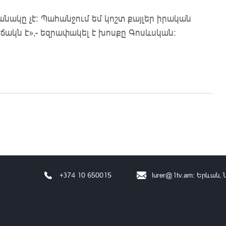
անակը չէ։ Պահանջում եմ կոշտ քայլեր իրական
ճակն է»,- եզրափակել է խոսքը Գոսևսկան։
+374 10 650015
lurer@1tv.am
։ Երևան, 