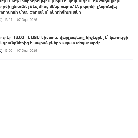
Մեր և ձեր տարբերությունը ո՞րն է, դուք ուզում եք ժողովրդին
գործի ընդունել ձեզ մոտ, մենք ուզում ենք գործի ընդունվել
ժողովրդի մոտ. Եղոյանը՝ ընդդիմությանը
13:11
07 Օգս, 2026
Լուրեր 13:00 | ԵԱՏՄ նիստում վարչապետը հիշեցրել է՝ կառույցի
սկզբունքներից է ապրանքների ազատ տեղաշարժը
13:00
07 Օգս, 2026
Կասեցվել է «Ծիրան» սուպերմարկետում գործող հացի
արտադրամասի գործունեությունը՝ սանիտարական խախտումների
պատճառով
12:59
07 Օգս, 2026
Դարոն Աճեմօղլուն մեծ ցանկություն ունի մոտ ապագայում
այցելելու Հայաստան. դեսպան Մկրտչյան
12:50
07 Օգս, 2026
2026-ի 1-ին կիսամյակում կոռուպցիոն բնույթի