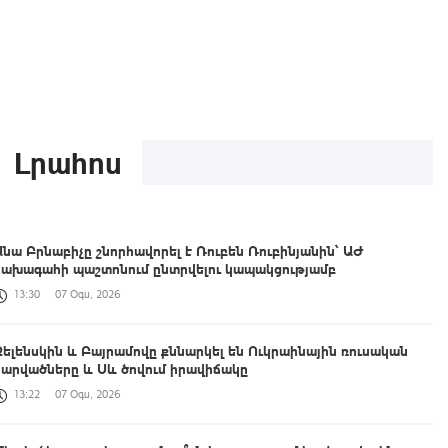
Լրահոս
Անա Բրնաբիչը շնորհավորել է Ռուբեն Ռուբինյանին՝ ԱԺ
նախագահի պաշտոնում ընտրվելու կապակցությամբ
13:30
07 Օգս, 2026
Զելենսկին և Բայրամովը քննարկել են Ուկրաինային ռուսական
հարվածները և Սև ծովում իրավիճակը
13:22
07 Օգս, 2026