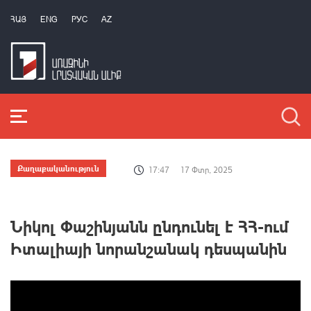
ՀԱՅ
ENG
РУС
AZ
Քաղաքականություն
17:47
17 Փտր, 2025
Նիկոլ Փաշինյանն ընդունել է ՀՀ-ում
Իտալիայի նորանշանակ դեսպանին