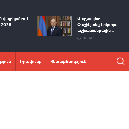
0 վայրկյանում
Վարչապետ
8.2026
Փաշինյանը երկօրյա
աշխատանքային...
4
10:34
թյուն
Իրավունք
Հետաքննություն