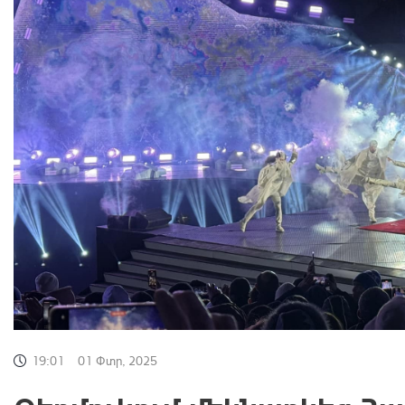
19:01
01 Փտր, 2025