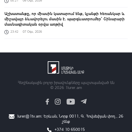
00:21
08 Օգս, 2026
Աշխատանքը, որ միասին կատարում ենք, կյանքի հեռանկար և
միջավայր ձևավորելու մասին է․ պարգևատրումեր՝ Շինարարի
մասնագիտական օրվա առթիվ
23:42
07 Օգս, 2026
ՀՀ պատվիրակությունն աշխատանքային հանդիպում է ունեցել
UNEP-ի Էկոհամակարգերի բաժնի ներկայացուցիչների հետ
23:14
07 Օգս, 2026
Հուլիսին Հայաստան է այցելել 198,709 զբոսաշրջիկ
23:00
07 Օգս, 2026
Հեղինակային բոլոր իրավունքները պաշտպանված են
© 2026
1lurer.am
ԱՄՆ էներգետիկայի դեպարտամենտի ներկայացուցիչներն
այցելել են ՀԱԵԿ
22:45
07 Օգս, 2026
lurer@1tv.am
։ Երևան, Նորք 0011, Գ․ Հովսեփյան փող., 26
ՀՀ պատմության մեջ իսկապես եղել են ամոթալի օրեր. ԱԺ
շենք
նախագահի տեղակալն արձագանքեց ընդդիմությանը
+374 10 650015
22:30
07 Օգս, 2026