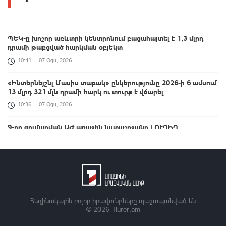
ՊԵԿ-ը խոշոր առևտրի կենտրոնում բացահայտել է 1,3 մլրդ
դրամի թաքցված հարկման օբյեկտ
10:41
07 Օգս, 2026
«Ինտերնեյշնլ Մասիս տաբակ» ընկերությունը 2026-ի 6 ամսում
13 մլրդ 321 մլն դրամի հարկ ու տուրք է վճարել
10:36
07 Օգս, 2026
9-րդ գումարման ԱԺ առաջին նստաշրջանը | ՈՒՂԻՂ
10:19
07 Օգս, 2026
Սարիգյուղի գազամատակարարումը կդադարեցվի
10:17
07 Օգս, 2026
Որքան է էլեկտրական շարժիչով տրանսպորտային միջոցների
Հեղինակային բոլոր իրավունքները պաշտպանված են
մաքսատուրքի արտոնության քվոտայի մնացորդը օգոստոսի 6-
© 2026
1lurer.am
ի դրությամբ