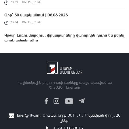
20:39
06 Օգս, 2026
Օրը՝ 60 վայրկյանում | 06.08.2026
20:34
06 Օգս, 2026
Վթար Լոռու մարզում․ փրկարարները վարորդին դուրս են բերել
արգելափակումից
20:29
06 Օգս, 2026
Ուկրաինան աշխատում է սեփական բալիստիկ հրթիռի և
հակաբալիստիկ համակարգի ստեղծման ուղղությամբ.
Զելենսկի
20:24
06 Օգս, 2026
Հեղինակային բոլոր իրավունքները պաշտպանված են
© 2026
1lurer.am
Արևմտահայերէն լուրեր. Օգոստոս 6. 2026
20:18
06 Օգս, 2026
ՌԴ-ից Ադրբեջանով Հայաստան է առաքվել մոտ 1000 տոննա
lurer@1tv.am
։ Երևան, Նորք 0011, Գ․ Հովսեփյան փող., 26
ցորեն
շենք
20:14
06 Օգս, 2026
+374 10 650015