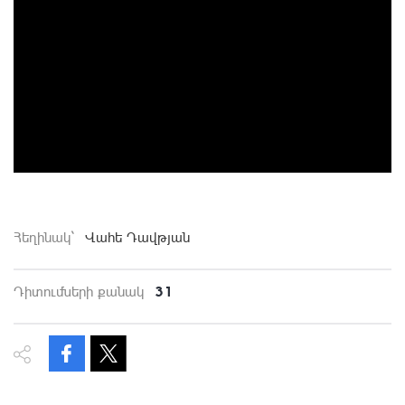
Հեղինակ`
Վահե Դավթյան
31
Դիտումների քանակ