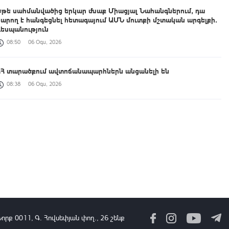
Եթե սահմանվածից երկար մնաք Միացյալ Նահանգներում, դա
կարող է հանգեցնել հետագայում ԱՄՆ մուտքի մշտական արգելքի․
դեսպանություն
08:50
06 Օգս, 2026
ՀՀ տարածքում ավտոճանապարհներն անցանելի են
08:38
06 Օգս, 2026
Էլեկտրաէներգիայի ընդհատումներ կլինեն Երևանում և
մարզերում
08:31
06 Օգս, 2026
Քննարկվել են հանրային դիվանագիտության ոլորտում հայ-
ամերիկյան կապերի ընդլայնման հնարավորությունները
08:05
06 Օգս, 2026
Տարեց կամ հաշմանդամություն ունեցող անձանց խնամքի
Նորք 0011, Գ․ Հովսեփյան փող., 26 շենք
ծառայությունների տրամադրման գործընթացն ամբողջությամբ