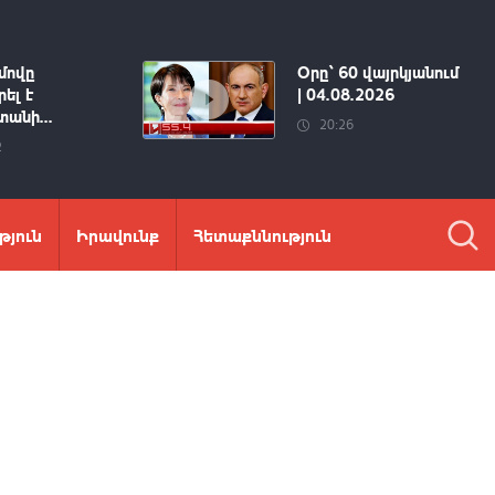
մովը
Օրը՝ 60 վայրկյանում
ել է
| 04.08.2026
անի...
20:26
2
թյուն
Իրավունք
Հետաքննություն