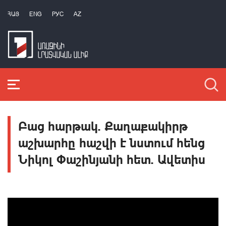
ՀԱՅ
ENG
РУС
AZ
Բաց հարթակ. Քաղաքակիրթ
աշխարհը հաշվի է նստում հենց
Նիկոլ Փաշինյանի հետ. Ավետիս