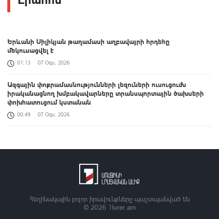
Երևանի Սիլիկյան թաղամասի աղբավայրի հրդեհը
մեկուսացվել է
01:13
07 Օգս, 2026
Ազգային փոքրամասնությունների լեզուների ուսուցումն
իրականացնող խմբակավարները տրանսպորտային ծախսերի
փոխհատուցում կստանան
00:49
07 Օգս, 2026
«Զվարթնոց»-ի հին մասնաշենքը Երևանի պատմության և
մշակույթի անշարժ հուշարձանների ցուցակից չի հանվի
00:26
07 Օգս, 2026
Բացահայտելով Հայաստանը․ Մեծ Բրիտանիայի դեսպանի
հերթական կանգառը Վայոց ձորի շքեղ Նորավանք վանական
համալիրն է
Հեղինակային բոլոր իրավունքները պաշտպանված են
© 2026
1lurer.am
00:04
07 Օգս, 2026