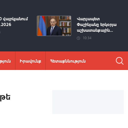
0 վայրկյանում
Վարչապետ
8.2026
Փաշինյանը երկօրյա
աշխատանքային...
4
10:34
թյուն
Իրավունք
Հետաքննություն
 թե