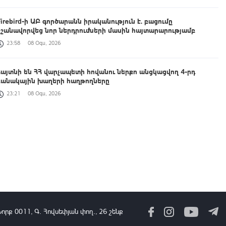
Firebird-ի ԱԲ գործարանն իրականություն է. բացումը
նշանավորվեց նոր ներդրումների մասին հայտարարությամբ
23:58
08 Օգս, 2026
Հայտնի են ՀՀ վարչապետի հովանու ներքո անցկացվող 4-րդ
բանակային խաղերի հաղթողները
23:21
08 Օգս, 2026
ԲՏԱ նախարար Դավիթ Թադևոսյանն ընդունել է Ղազախստանի
փոխվարչապետ-նախարար Ժասլան Մադիևին
22:54
08 Օգս, 2026
Համաշխարհային օվկիանոսի մակերևութային ջերմաստիճանը
հուլիսին ռեկորդային է եղել․ Լևոն Ազիզյան
22:20
08 Օգս, 2026
Նորք 0011, Գ․ Հովսեփյան փող., 26 շենք
-ին փուլում 500 մլն դոլար, 2-րդում՝ ավելի քան 4 մլրդ դոլարի