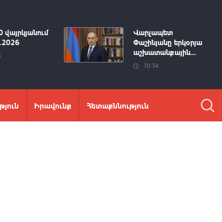
0 վայրկյանում
Վարչապետ
8.2026
Փաշինյանը երկօրյա
աշխատանքային...
4
10:34
թյուն
Իրավունք
Հետաքննություն