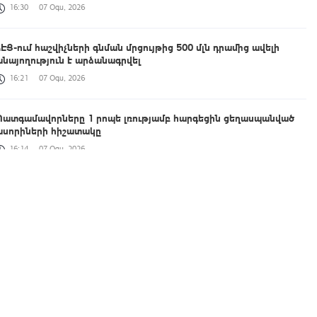
16:30
07 Օգս, 2026
ՀԷՑ-ում հաշվիչների գնման մրցույթից 500 մլն դրամից ավելի
խնայողություն է արձանագրվել
16:21
07 Օգս, 2026
Պատգամավորները 1 րոպե լռությամբ հարգեցին ցեղասպանված
ասորիների հիշատակը
16:14
07 Օգս, 2026
Կալասը հայտարարել է Ռուսաստանի դեմ նոր պատժամիջոցների
մասին
16:03
07 Օգս, 2026
Կասեցվել է Աշտարակում գործող լիմոնադի արտադրամասի
գործունեությունը. ՍԱՏՄ
15:51
07 Օգս, 2026