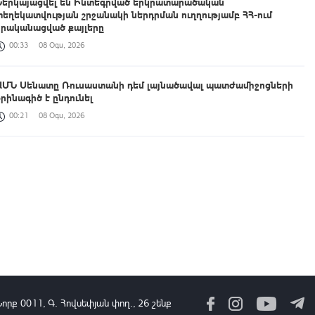
Ներկայացվել են Ինտեգրված երկրատարածական
տեղեկատվության շրջանակի ներդրման ուղղությամբ ՀՀ-ում
իրականացված քայլերը
00:33
08 Օգս, 2026
ԱՄՆ Սենատը Ռուսաստանի դեմ լայնածավալ պատժամիջոցների
օրինագիծ է ընդունել
00:21
08 Օգս, 2026
Աշխատանքը, որ միասին կատարում ենք, կյանքի հեռանկար և
միջավայր ձևավորելու մասին է․ պարգևատրումեր՝ Շինարարի
մասնագիտական օրվա առթիվ
23:42
07 Օգս, 2026
ՀՀ պատվիրակությունն աշխատանքային հանդիպում է ունեցել
UNEP-ի Էկոհամակարգերի բաժնի ներկայացուցիչների հետ
23:14
07 Օգս, 2026
Նորք 0011, Գ․ Հովսեփյան փող., 26 շենք
Հուլիսին Հայաստան է այցելել 198,709 զբոսաշրջիկ