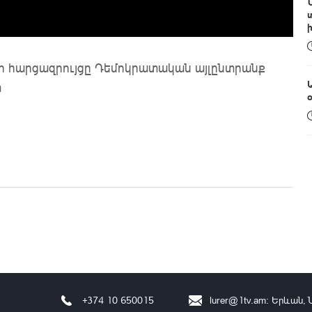
ի հարցազրույցը Դեմոկրատական այլընտրանք
տ
+374 10 650015
lurer@1tv.am
։ Երևան, 