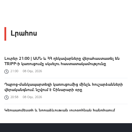
Լրահոս
Լուրեր 21:00 | ԱՄՆ և ՀՀ ղեկավարները վերահաստատել են
TRIPP-ի կառուցումը սկսելու հաստատակամությունը
21:00
08 Օգս, 2026
Դպրոց-մանկապարտեզի կառուցումից մինչև հուշարձանների
վերականգնում. նշվում է Շինարարի օրը
20:58
08 Օգս, 2026
Կերպարվեստի և նորաձևության յուրօրինակ հանդիպում
20:49
08 Օգս, 2026
Օրը՝ 60 վայրկյանում | 08.08.2026