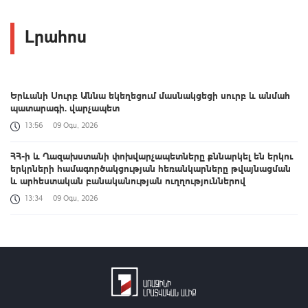
Լրահոս
Երևանի Սուրբ Աննա եկեղեցում մասնակցեցի սուրբ և անմահ
պատարագի. վարչապետ
13:56
09 Օգս, 2026
ՀՀ-ի և Ղազախստանի փոխվարչապետները քննարկել են երկու
երկրների համագործակցության հեռանկարները թվայնացման
և արհեստական բանականության ուղղություններով
13:34
09 Օգս, 2026
Դաշտավան գյուղի եկեղեցու մոտ տեղի է ունեցել ծեծկռտուք՝
քարերով, մահակներով և կռփազենքով. ՆԳՆ պարզաբանումը
13:12
09 Օգս, 2026
Արգամ Աբրահամյանը կալանավորվել է. ՔԿ
12:50
09 Օգս, 2026