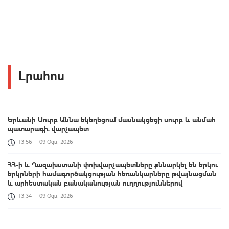
Լրահոս
Երևանի Սուրբ Աննա եկեղեցում մասնակցեցի սուրբ և անմահ
պատարագի. վարչապետ
13:56
09 Օգս, 2026
ՀՀ-ի և Ղազախստանի փոխվարչապետները քննարկել են երկու
երկրների համագործակցության հեռանկարները թվայնացման
և արհեստական բանականության ուղղություններով
13:34
09 Օգս, 2026
Դաշտավան գյուղի եկեղեցու մոտ տեղի է ունեցել ծեծկռտուք՝
քարերով, մահակներով և կռփազենքով. ՆԳՆ պարզաբանումը