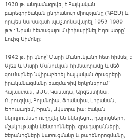
1930 թ. անդամագրվել է Հայկական
բարեգործական ընդհանուր միությանը (ՀԲԸՄ) և
որպես նախագահ պաշտոնավարել 1953-1989
թթ.։ Նրան հետագայում փոխարինել է դուստրը՝
Լուիզ Սիմոնը:
1942 թ. իր կնոջ՝ Մարի Մանուկյանի հետ հիմնել է
Ալեք և Մարի Մանուկյան հիմնադրամը և մեծ
գումարներ նվիրաբերել հայկական ծրագրերի
իրականացմանը բազմաթիվ երկրներում՝
Հայաստան, ԱՄՆ, Կանադա, Արգենտինա,
Ուրուգվայ, Հոլանդիա, Ֆրանսիա, Լիբանան,
Երուսաղեմ, Իրան, Ավստրալիա։ Էական
ներդրումներ ուղղվել են եկեղեցու, դպրոցների,
մշակութային կենտրոնների, գրադարանների,
ծերանոցների կառուցմանը և բարենորոգմանը,