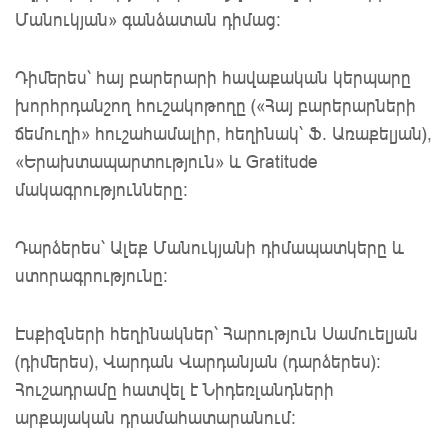
Մանուկյան» գանձատան դիմաց:
Դիմերես՝ հայ բարերարի հավաքական կերպարը
խորհրդանշող հուշակոթողը («Հայ բարերարների
ճեմուղի» հուշահամալիր, հեղինակ՝ Ֆ. Առաքելյան),
«Երախտապարտություն» և Gratitude
մակագրությունները:
Դարձերես՝ Ալեք Մանուկյանի դիմապատկերը և
ստորագրությունը:
Էսքիզների հեղինակներ՝ Հարություն Սամուելյան
(դիմերես), Վարդան Վարդանյան (դարձերես):
Հուշադրամը հատվել է Նիդեռլանդների
արքայական դրամահատարանում: