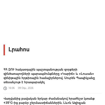
Լրահոս
ՀՀ ԶՈՒ հակաօդային պաշտպանության զորքերի
զինծառայողների պարապմունքները «Կարիճ» և «Լուսան»
զենիթային հրթիռային համալիրներով. Սուրեն Պապիկյանը
տեսանյութ է հրապարակել
16:06
09 Օգս, 2026
Վաղվանից բավական երկար ժամանակով հրաժեշտ կտանք
+35°C-ից բարձր ջերմաստիճաններին. Լևոն Ազիզյան