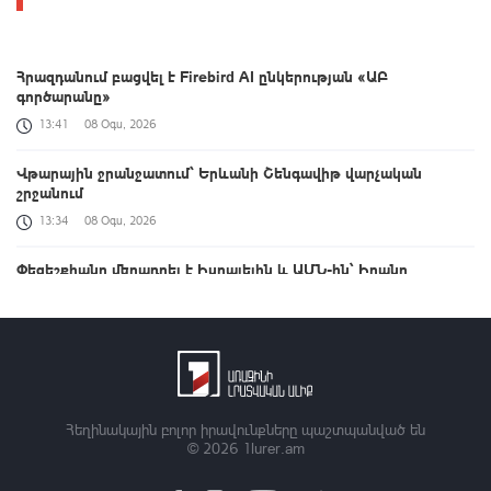
Հրազդանում բացվել է Firebird AI ընկերության «ԱԲ
գործարանը»
13:41
08 Օգս, 2026
Վթարային ջրանջատում` Երևանի Շենգավիթ վարչական
շրջանում
13:34
08 Օգս, 2026
Փեզեշքիանը մեղադրել է Իսրայելին և ԱՄՆ-ին՝ Իրանը
ոչնչացնելու ցանկության համար
13:27
08 Օգս, 2026
Ռուսաստանի և Ուկրաինայի միջև ռազմական
գործողությունները շարունակվում են
13:11
08 Օգս, 2026
Հեղինակային բոլոր իրավունքները պաշտպանված են
© 2026
1lurer.am
Լուրեր 13:00 | Որն է եղել սպանություն պատվիրելու Արգամ
Աբրահամյանի շարժառիթը. ՔԿ բացահայտումը