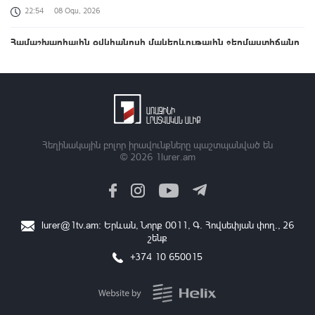
22:54
08 Օգս, 2026
Համաշխարհային օվկիանոսի մակերևութային ջերմաստիճանը
հուլիսին ռեկորդային է եղել․ Լևոն Ազիզյան
22:20
08 Օգս, 2026
1-ին փուլում 500 մլն դոլար, 2-րդում՝ ավելի քան 4 մլրդ դոլարի
ներդրում. Firebird AI գործարանի բացումը
21:51
08 Օգս, 2026
Հեղինակային բոլոր իրավունքները պաշտպանված են
© 2026
1lurer.am
ՆԳՆ թիմը ռեկորդներ է սահմանել բանակային խաղերում
21:20
08 Օգս, 2026
Լուրեր 21:00 | ԱՄՆ և ՀՀ ղեկավարները վերահաստատել են
lurer@1tv.am
։ Երևան, Նորք 0011, Գ․ Հովսեփյան փող., 26
TRIPP-ի կառուցումը սկսելու հաստատակամությունը
շենք
21:00
08 Օգս, 2026
+374 10 650015
Դպրոց-մանկապարտեզի կառուցումից մինչև հուշարձանների
վերականգնում. նշվում է Շինարարի օրը
20:58
08 Օգս, 2026