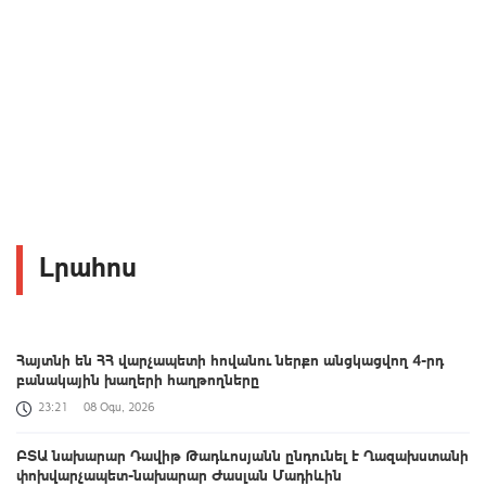
Լրահոս
Հայտնի են ՀՀ վարչապետի հովանու ներքո անցկացվող 4-րդ
բանակային խաղերի հաղթողները
23:21
08 Օգս, 2026
ԲՏԱ նախարար Դավիթ Թադևոսյանն ընդունել է Ղազախստանի
փոխվարչապետ-նախարար Ժասլան Մադիևին