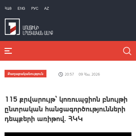
ՀԱՅ
ENG
РУС
AZ
Քաղաքականություն
20:57
09 Հնս, 2026
115 քրվարույթ՝ կոռուպցիոն բնույթի
ընտրական հանցագործությունների
դեպքերի առիթով. ՀԿԿ