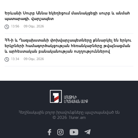
Երևանի Սուրբ Աննա եկեղեցում մասնակցեցի սուրբ և անմահ
պատարագի. վարչապետ
13:56
09 Օգս, 2026
ՀՀ-ի և Ղազախստանի փոխվարչապետները քննարկել են երկու
երկրների համագործակցության հեռանկարները թվայնացման
և արհեստական բանականության ուղղություններով
13:34
09 Օգս, 2026
Դաշտավան գյուղի եկեղեցու մոտ տեղի է ունեցել ծեծկռտուք՝
քարերով, մահակներով և կռփազենքով. ՆԳՆ պարզաբանումը
13:12
09 Օգս, 2026
Արգամ Աբրահամյանը կալանավորվել է. ՔԿ
12:50
09 Օգս, 2026
Հեղինակային բոլոր իրավունքները պաշտպանված են
© 2026
1lurer.am
Ավելացել են շինարարության ոլորտից պետբյուջե վճարված
հարկային եկամուտները. Քաղաքաշինության կոմիտեի
նախագահի ուղերձը