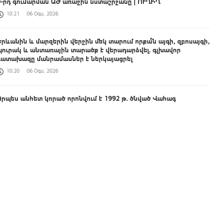
9-րդ գումարման ԱԺ առաջին նստաշրջանը | ՈՒՂԻՂ
10:21
06 Օգս, 2026
Երևանին և մարզերին վերջին մեկ տարում որքա՞ն այգի, զբոսայգի,
պուրակ և անտառային տարածք է վերադարձվել. գլխավոր
դատախազը մանրամասներ է ներկայացրել
10:20
06 Օգս, 2026
Որպես անհետ կորած որոնվում է 1992 թ. ծնված Վահագ
Մարտիրոսյանը
10:05
06 Օգս, 2026
Դատախազության՝ պետշահերի հայցի շրջանակում ՀՀ-ին
վերադարձված գույքն ամրացվեց ՏԿԵՆ պետգույքի կառավարման
կոմիտեին
09:57
06 Օգս, 2026
Երեք նախարարություն կանվանափոխվի․ Կառավարությունը
նախագիծ է ներկայացրել