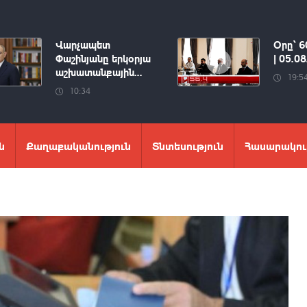
Վարչապետ
Օրը՝ 6
Փաշինյանը երկօրյա
| 05.0
աշխատանքային...
19:5
10:34
ն
Քաղաքականություն
Տնտեսություն
Հասարակու