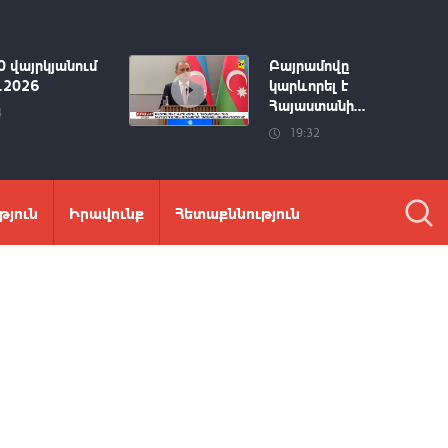
0 վայրկյանում
Բայրամովը
8.2026
կարևորել է
Հայաստանի...
4
19:32
թյուն
Իրավունք
Հետաքննություն