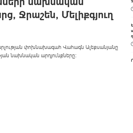
ւնների նախնական
րց, Ջրաշեն, Մելիքգյուղ
արչության փոխնախագահ Վահագն Ալեքսանյանը
թյան նախնական արդյունքները: