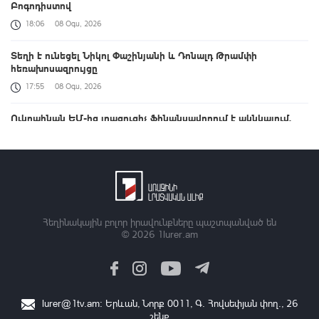
Բոգոդիստով
18:06
08 Օգս, 2026
Տեղի է ունեցել Նիկոլ Փաշինյանի և Դոնալդ Թրամփի
հեռախոսազրույցը
17:55
08 Օգս, 2026
Ուկրաինան ԵՄ-ից լրացուցիչ ֆինանսավորում է ակնկալում.
Զելենսկի
17:26
08 Օգս, 2026
Բուլղարիայում ԱԹՍ-ն պայթել է Ուկրաինան Թուրքիային
կապող գազատարի մոտակայքում
17:03
08 Օգս, 2026
Հեղինակային բոլոր իրավունքները պաշտպանված են
© 2026
1lurer.am
Լուրեր 17:00 | Մեր պատմության ղեկը կրկին հայտնվել է մեր
ձեռքում. վարչապետի ուղերձը | 08.08.2026
17:00
08 Օգս, 2026
lurer@1tv.am
։ Երևան, Նորք 0011, Գ․ Հովսեփյան փող., 26
Մենք կենտրոնանալու ենք TRIPP նախագծի վրա, որը ևս մեկ
շենք
աստիճանով բարձրացնելու է Հայաստանի կշիռը միջազգային