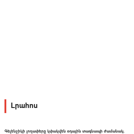
Լրահոս
Գելենջիկի լողափերը կփակվեն օդային տագնապի ժամանակ.