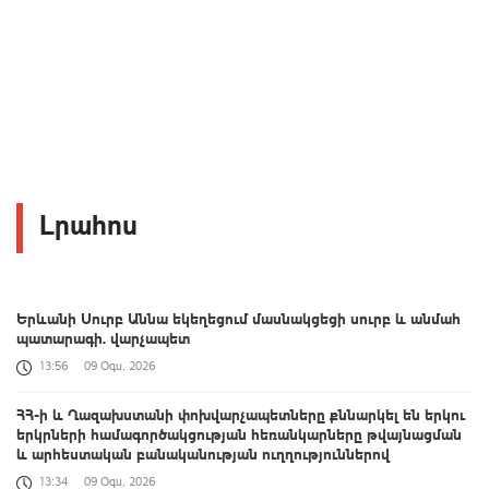
Լրահոս
Երևանի Սուրբ Աննա եկեղեցում մասնակցեցի սուրբ և անմահ
պատարագի. վարչապետ
13:56
09 Օգս, 2026
ՀՀ-ի և Ղազախստանի փոխվարչապետները քննարկել են երկու
երկրների համագործակցության հեռանկարները թվայնացման
և արհեստական բանականության ուղղություններով
13:34
09 Օգս, 2026