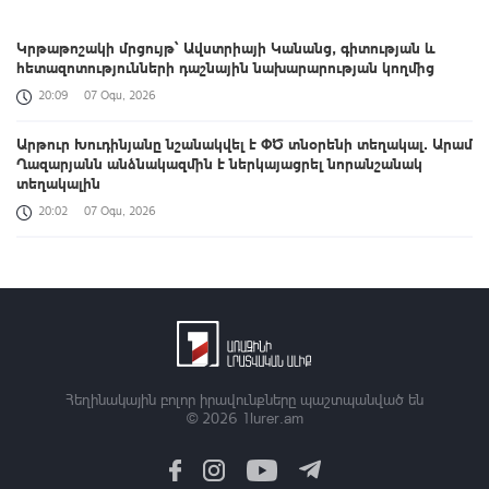
Կրթաթոշակի մրցույթ՝ Ավստրիայի Կանանց, գիտության և
հետազոտությունների դաշնային նախարարության կողմից
20:09
07 Օգս, 2026
Արթուր Խուդինյանը նշանակվել է ՓԾ տնօրենի տեղակալ․ Արամ
Ղազարյանն անձնակազմին է ներկայացրել նորանշանակ
տեղակալին
20:02
07 Օգս, 2026
Վայոց ձորի քրեական ոստիկանները դանակահարության դեպք
են բացահայտել․ կատարվում է նախաքննություն
19:52
07 Օգս, 2026
Թրամփն ու Միրզիյոևը քննարկել են երկկողմ և միջազգային
հարցեր
Հեղինակային բոլոր իրավունքները պաշտպանված են
19:40
07 Օգս, 2026
© 2026
1lurer.am
ԶՈՒ ԳՇ պետը զինծառայողների հետ քննարկել է
կարգապահության բարձրացման խնդիրները