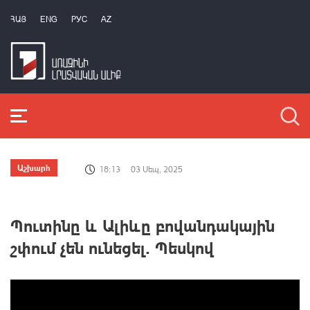
ՀԱՅ
ENG
РУС
AZ
Աշխարհ
18:13
03 Սեպ, 2025
Պուտինը և Ալիևը բովանդակային
շփում չեն ունեցել. Պեսկով