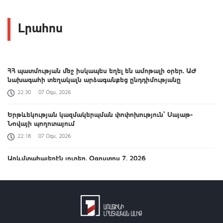
Լրահոս
ՀՀ պատմության մեջ իսկապես եղել են ամոթալի օրեր. ԱԺ
նախագահի տեղակալն արձագանքեց ընդդիմությանը
22:30
07 Օգս, 2026
Երթևեկության կազմակերպման փոփոխություն՝ Սայաթ-
Նովայի պողոտայում
22:18
07 Օգս, 2026
Արևմտահայերէն լուրեր. Օգոստոս 7. 2026
22:05
07 Օգս, 2026
Փրկարարները հայտնաբերել են մոլորված զբոսաշրջիկներին
21:48
07 Օգս, 2026