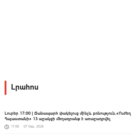
Լրահոս
Լուրեր 17։00 | Ճանապարհ փակելուց մինչև բռնություն․«Ուժեղ
Հայաստանի» 13 աջակցի մեղադրանք է առաջադրվել
17:00
07 Օգս, 2026