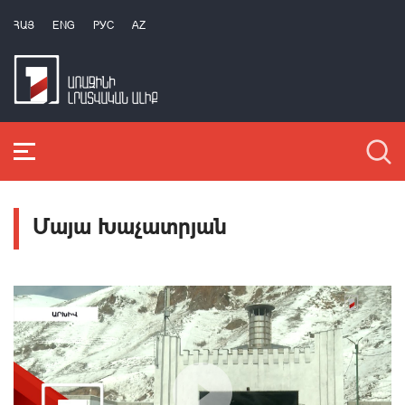
ՀԱՅ
ENG
РУС
AZ
Մայա Խաչատրյան