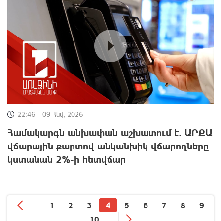
22:46
09 Հնվ, 2026
Համակարգն անխափան աշխատում է. ԱՐՔԱ
վճարային քարտով անկանխիկ վճարողները
կստանան 2%-ի հետվճար
1
2
3
4
5
6
7
8
9
10