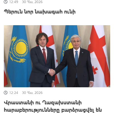
12:49
30 Հնս, 2026
Պերուն նոր նախագահ ունի
12:24
30 Հնս, 2026
Վրաստանի ու Ղազախստանի
հարաբերությունները բարձրացվել են