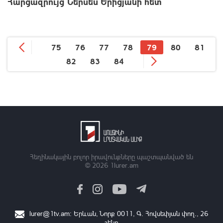
Հարցազրույց Ներսես Երիցյանի հետ
75
76
77
78
79
80
81
82
83
84
Հեղինակային բոլոր իրավունքները պաշտպանված են
© 2026
1lurer.am
lurer@1tv.am
։ Երևան, Նորք 0011, Գ․ Հովսեփյան փող., 26
շենք