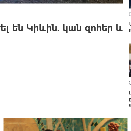
լ են Կիևին. կան զոհեր և