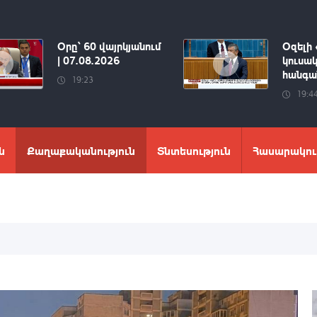
Օրը՝ 60 վայրկյանում
Օզելի 
| 07.08.2026
կուսակ
հանգան
19:23
19:4
ն
Քաղաքականություն
Տնտեսություն
Հասարակու