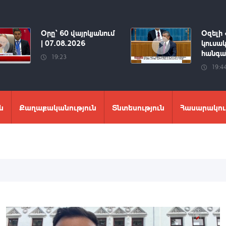
Օրը՝ 60 վայրկյանում
Օզելի 
| 07.08.2026
կուսակ
հանգան
19:23
19:4
ն
Քաղաքականություն
Տնտեսություն
Հասարակու