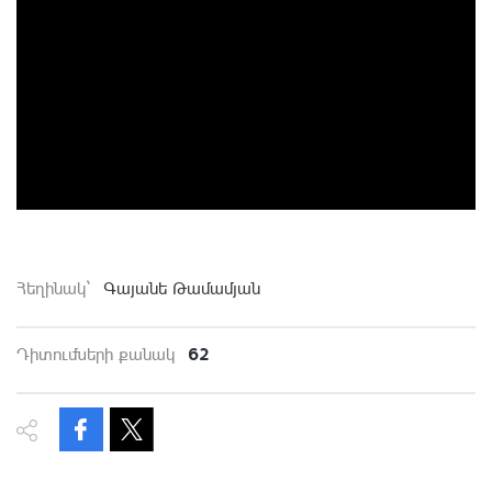
Հեղինակ`
Գայանե Թամամյան
62
Դիտումների քանակ