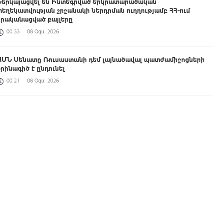
Ներկայացվել են Ինտեգրված երկրատարածական
տեղեկատվության շրջանակի ներդրման ուղղությամբ ՀՀ-ում
իրականացված քայլերը
00:33
08 Օգս, 2026
ԱՄՆ Սենատը Ռուսաստանի դեմ լայնածավալ պատժամիջոցների
օրինագիծ է ընդունել
00:21
08 Օգս, 2026
Աշխատանքը, որ միասին կատարում ենք, կյանքի հեռանկար և
միջավայր ձևավորելու մասին է․ պարգևատրումեր՝ Շինարարի
մասնագիտական օրվա առթիվ
23:42
07 Օգս, 2026
ՀՀ պատվիրակությունն աշխատանքային հանդիպում է ունեցել
UNEP-ի Էկոհամակարգերի բաժնի ներկայացուցիչների հետ
23:14
07 Օգս, 2026
Հուլիսին Հայաստան է այցելել 198,709 զբոսաշրջիկ