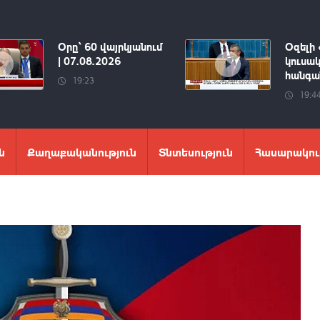
Օրը՝ 60 վայրկյանում
Օզելի 
| 07.08.2026
կուսակ
հանգան
19:23
19:4
ն
Քաղաքականություն
Տնտեսություն
Հասարակու