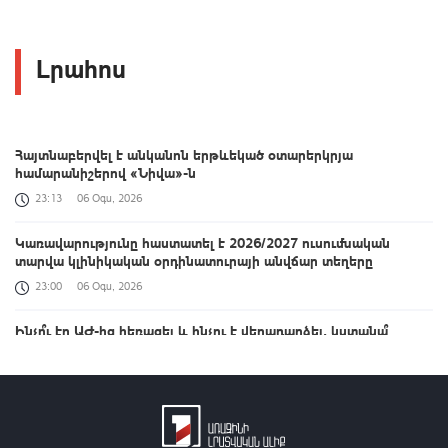
Լրահոս
Հայտնաբերվել է անկանոն երթևեկած օտարերկրյա
համարանիշերով «Նիվա»-ն
23:13
06 Օգս, 2026
Կառավարությունը հաստատել է 2026/2027 ուսումնական
տարվա կլինիկական օրդինատուրայի անվճար տեղերը
23:00
06 Օգս, 2026
Ինչո՞ւ էր ԱԺ-ից հեռացել և ինչու է վերադարձել, կստանա՞
պարգևավճար. հարցեր Վարդևանյանին
22:48
06 Օգս, 2026
Ընդդիմությունը հիմա բաց նավարկության մեջ է, առանձնապես
չեմ հասկանում հետապնդած օրակարգը. Ալեքսանյան