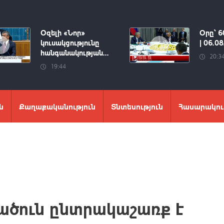
Օզելի «Նոր»
Օրը՝ 6
կուսակցությունը
| 06.0
հանգանակության...
20:3
19:44
ն
Քաղաքականություն
Տնտեսություն
Հասարակու
ծուն ընտրակաշառք է