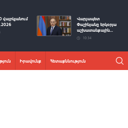
0 վայրկյանում
Վարչապետ
8.2026
Փաշինյանը երկօրյա
աշխատանքային...
4
10:34
թյուն
Իրավունք
Հետաքննություն