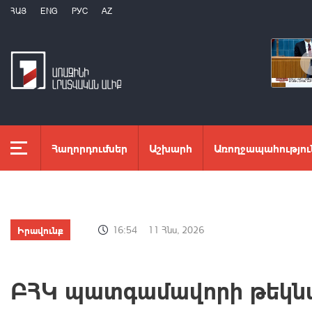
ՀԱՅ
ENG
РУС
AZ
Հաղորդումներ
Աշխարհ
Առողջապահությու
Իրավունք
16:54
11 Հնս, 2026
ԲՀԿ պատգամավորի թեկնա