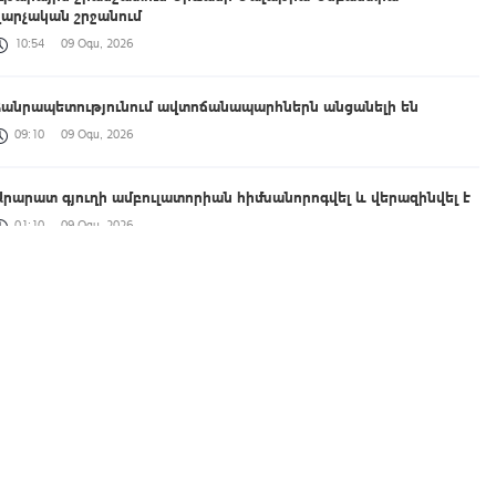
վարչական շրջանում
10:54
09 Օգս, 2026
Հանրապետությունում ավտոճանապարհներն անցանելի են
09:10
09 Օգս, 2026
Արարատ գյուղի ամբուլատորիան հիմնանորոգվել և վերազինվել է
01:10
09 Օգս, 2026
Շնող գետի ավազանի հնագիտական հետազոտություն
00:39
09 Օգս, 2026
Firebird-ի ԱԲ գործարանն իրականություն է. բացումը
նշանավորվեց նոր ներդրումների մասին հայտարարությամբ
23:58
08 Օգս, 2026
Հայտնի են ՀՀ վարչապետի հովանու ներքո անցկացվող 4-րդ