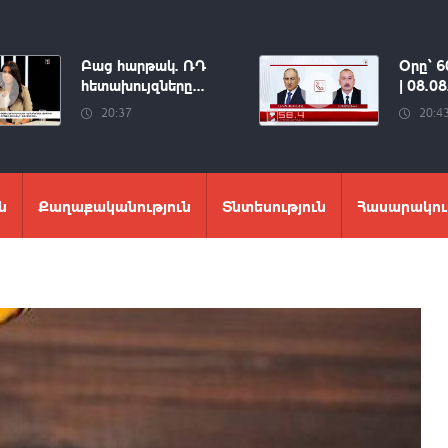
Բաց հարթակ. ՌԴ
Օրը՝ 6
հետախույզները...
| 08.0
20:37
20:4
ն
Քաղաքականություն
Տնտեսություն
Հասարակու