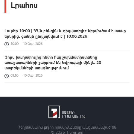
Լրահոս
Լուրեր 10:00 | ՀՀ-ն բենզին և դիզվառելիք ներմուծում է տասը
երկրից, ցանկն ընդլայնվում է | 10.08.2026
10:00
10 Օգս, 2026
Չորս խաղափուլից հետո հայ շախմատիստները
առաջատարների շարքում են Եվրոպայի մինչև 20
տարեկանների առաջնությունում
09:53
10 Օգս, 2026
Ջրափրկարարները քաղաքացուն անվնաս դուրս են բերել ափ
09:33
10 Օգս, 2026
ՆԳ նախարարը ծանոթացել է Եղեգնաձորի հրշեջ-
փրկարարական ջոկատի նոր շենքի շինաշխատանքներին
09:18
10 Օգս, 2026
Հեղինակային բոլոր իրավունքները պաշտպանված են
© 2026
1lurer.am