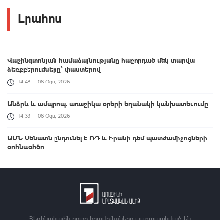
Լրահոս
Վաշինգտոնյան համաձայնությանը հաջորդած մեկ տարվա
ձեռքբերումները՝ փաստերով
14:48
08 Օգս, 2026
Անձրև և ամպրոպ. առաջիկա օրերի եղանակի կանխատեսումը
14:33
08 Օգս, 2026
ԱՄՆ Սենատն ընդունել է ՌԴ և Իրանի դեմ պատժամիջոցների
օրինագիծը
14:29
08 Օգս, 2026
Ռուսաստանից Ադրբեջանով տարանցմամբ Հայաստան է
առաքվել ցորեն և քարածուխ
14:16
08 Օգս, 2026
Հեղինակային բոլոր իրավունքները պաշտպանված են