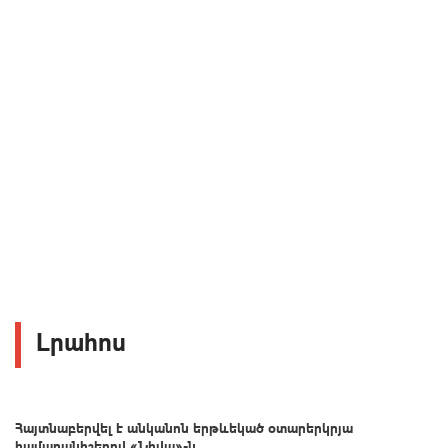
Լրահոս
Հայտնաբերվել է անկանոն երթևեկած օտարերկրյա
համարանիշերով «Նիվա»-ն