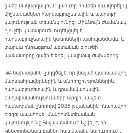
ցածր մակարդակում՝ կարևոր հիմքեր ձևավորելով
միջնաժամկետ հարկաբյուջետային և պարտքի
կայունության տեսանկյունից: Միևնույն ժամանակ,
բյուջեի կատարումն ուղեկցվել է
հարկաբյուջետային կանոնների պահպանմամբ, և
տարվա ընթացքում պետական բյուջեի
պակասորդը ցածր է եղել կապիտալ ծախսերից:
ԿԲ նախագահն ընդգծել է, որ չնայած պահպանվող
մարտահրավերներին և անորոշություններին,
հարկաբյուջետային և դրամավարկային
քաղաքականությունների արդյունավետ
համադրման շնորհիվ 2025 թվականին հնարավոր
է եղել ապահովել մակրոտնտեսական
կայունությունը Հայաստանում: Նշվել է, որ
Կենտրոնական բանկը հատկապես կարևորում է