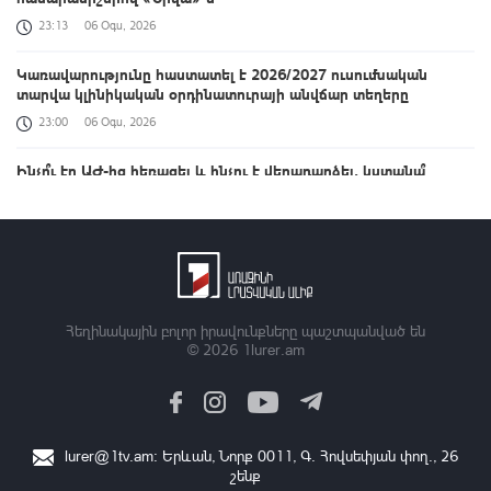
23:13
06 Օգս, 2026
Կառավարությունը հաստատել է 2026/2027 ուսումնական
տարվա կլինիկական օրդինատուրայի անվճար տեղերը
23:00
06 Օգս, 2026
Ինչո՞ւ էր ԱԺ-ից հեռացել և ինչու է վերադարձել, կստանա՞
պարգևավճար. հարցեր Վարդևանյանին
22:48
06 Օգս, 2026
Ընդդիմությունը հիմա բաց նավարկության մեջ է, առանձնապես
չեմ հասկանում հետապնդած օրակարգը. Ալեքսանյան
22:33
06 Օգս, 2026
Հեղինակային բոլոր իրավունքները պաշտպանված են
© 2026
1lurer.am
Անհայտ կորած քաղաքացիական անձանց ընտանիքները ևս
երեք ամիս կստանան 300 հազար դրամ աջակցություն
22:19
06 Օգս, 2026
lurer@1tv.am
։ Երևան, Նորք 0011, Գ․ Հովսեփյան փող., 26
Հրդեհ է բռնկվել Սիլիկյան թաղամասի հարևանությամբ
շենք
գտնվող աղբավայրում․ ՆԳՆ